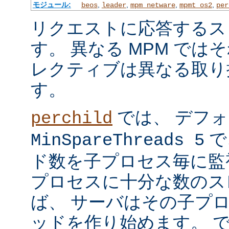
モジュール:
,
,
,
,
beos
leader
mpm_netware
mpmt_os2
per
リクエストに応答するス
す。 異なる MPM では
レクティブは異なる取り
す。
では、 デフ
perchild
で
MinSpareThreads 5
ド数を子プロセス毎に監
プロセスに十分な数のス
ば、 サーバはその子プ
ッドを作り始めます。 