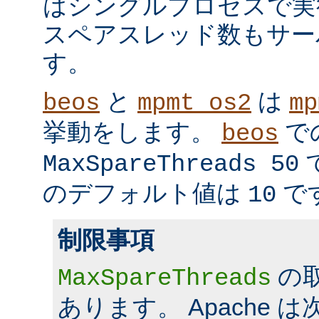
はシングルプロセスで実
スペアスレッド数もサー
す。
と
は
beos
mpmt_os2
mp
挙動をします。
で
beos
MaxSpareThreads 50
のデフォルト値は
で
10
制限事項
の
MaxSpareThreads
あります。 Apache 