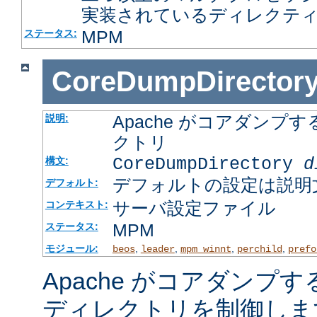
実装されているディレクテ
MPM
ステータス:
CoreDumpDirector
Apache がコアダン
説明:
クトリ
CoreDumpDirectory
d
構文:
デフォルトの設定は説明
デフォルト:
サーバ設定ファイル
コンテキスト:
MPM
ステータス:
モジュール:
,
,
,
,
beos
leader
mpm_winnt
perchild
prefo
Apache がコアダンプ
ディレクトリを制御しま