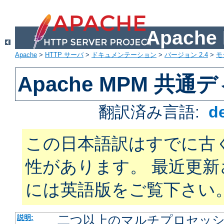
Apach
Apache
>
HTTP サーバ
>
ドキュメンテーション
>
バージョン 2.4
>
モ
Apache MPM 共
翻訳済み言語:
d
この日本語訳はすでに古
性があります。 最近更
には英語版をご覧下さい
二つ以上のマルチプロセッシン
説明: