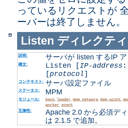
っているリクエストが 
ーバーは終了しません。
Listen
ディレクティ
サーバが listen するI
説明:
Listen [
IP-address
:
構文:
[
protocol
]
サーバ設定ファイル
コンテキスト:
MPM
ステータス:
モジュール:
,
,
,
,
beos
leader
mpm_netware
mpm_winnt
mp
,
worker
event
Apache 2.0 から必
互換性:
は 2.1.5 で追加。