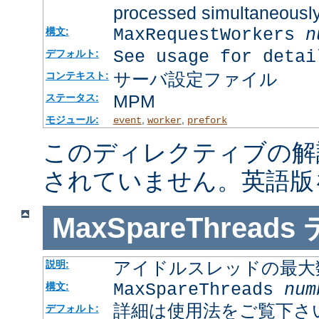
processed simultaneousl
MaxRequestWorkers
n
構文:
See usage for detai
デフォルト:
サーバ設定ファイル
コンテキスト:
MPM
ステータス:
モジュール:
,
,
event
worker
prefork
このディレクティブの解
されていません。英語版
MaxSpareThreads
アイドルスレッドの最大
説明:
MaxSpareThreads
num
構文:
詳細は使用法をご覧下さ
デフォルト: