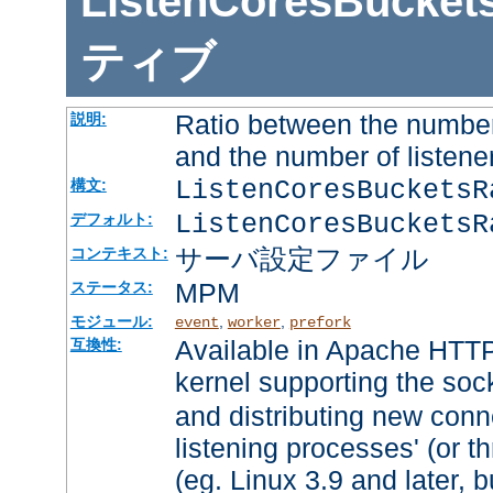
ListenCoresBucket
ティブ
Ratio between the number
説明:
and the number of listene
ListenCoresBuckets
構文:
ListenCoresBucketsR
デフォルト:
サーバ設定ファイル
コンテキスト:
MPM
ステータス:
モジュール:
,
,
event
worker
prefork
Available in Apache HTTP
互換性:
kernel supporting the soc
and distributing new conn
listening processes' (or th
(eg. Linux 3.9 and later, b