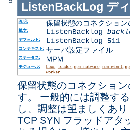
ListenBackLog
デ
保留状態のコネクション
説明:
ListenBacklog
backl
構文:
ListenBacklog 511
デフォルト:
サーバ設定ファイル
コンテキスト:
MPM
ステータス:
モジュール:
,
,
,
,
beos
leader
mpm_netware
mpm_winnt
mp
worker
保留状態のコネクション
す。 一般的には調整す
し、調整は望ましくあり
TCP SYN フラッドア