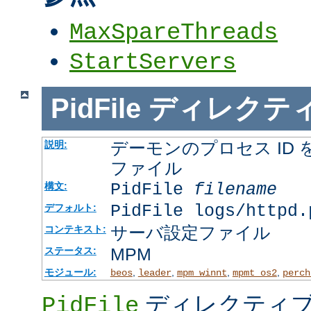
MaxSpareThreads
StartServers
PidFile
ディレクテ
デーモンのプロセス ID
説明:
ファイル
PidFile
filename
構文:
PidFile logs/httpd.
デフォルト:
サーバ設定ファイル
コンテキスト:
MPM
ステータス:
モジュール:
,
,
,
,
beos
leader
mpm_winnt
mpmt_os2
perch
ディレクティブ
PidFile