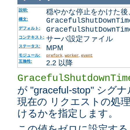
穏やかな停止をかけた後
説明:
GracefulShutDownTi
構文:
GracefulShutDownTim
デフォルト:
サーバ設定ファイル
コンテキスト:
MPM
ステータス:
モジュール:
,
,
prefork
worker
event
2.2 以降
互換性:
GracefulShutdownTim
が "graceful-stop
現在の リクエストの処
けるかを指定します。
この値をゼロに設定する