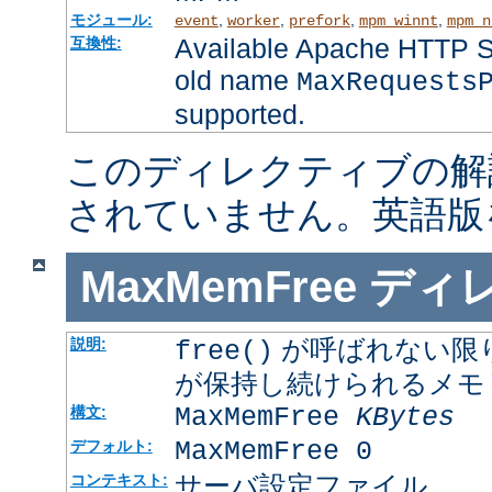
モジュール:
,
,
,
,
event
worker
prefork
mpm_winnt
mpm_n
Available Apache HTTP Se
互換性:
old name
MaxRequests
supported.
このディレクティブの解
されていません。英語版
MaxMemFree
ディ
が呼ばれない限
説明:
free()
が保持し続けられるメモ
MaxMemFree
KBytes
構文:
MaxMemFree 0
デフォルト:
サーバ設定ファイル
コンテキスト: