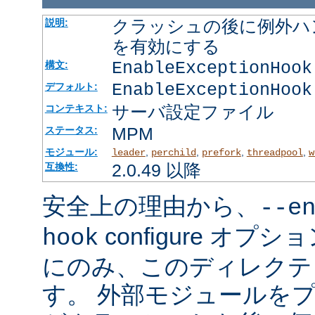
クラッシュの後に例外ハ
説明:
を有効にする
EnableExceptionHook
構文:
EnableExceptionHook
デフォルト:
サーバ設定ファイル
コンテキスト:
MPM
ステータス:
モジュール:
,
,
,
,
leader
perchild
prefork
threadpool
w
2.0.49 以降
互換性:
安全上の理由から、
--e
configure オ
hook
にのみ、このディレクテ
す。 外部モジュールを