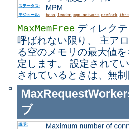
MPM
ステータス:
モジュール:
,
,
,
,
beos
leader
mpm_netware
prefork
thre
ディレクテ
MaxMemFree
呼ばれない限り、 主ア
る空のメモリの最大値を
定します。 設定されて
されているときは、無制
MaxRequestWorker
ブ
Maximum number of connec
説明: