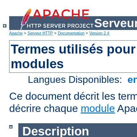
Serveu
Apache
>
Serveur HTTP
>
Documentation
>
Version 2.4
Termes utilisés pour
modules
Langues Disponibles:
e
Ce document décrit les term
décrire chaque
module
Apa
Description