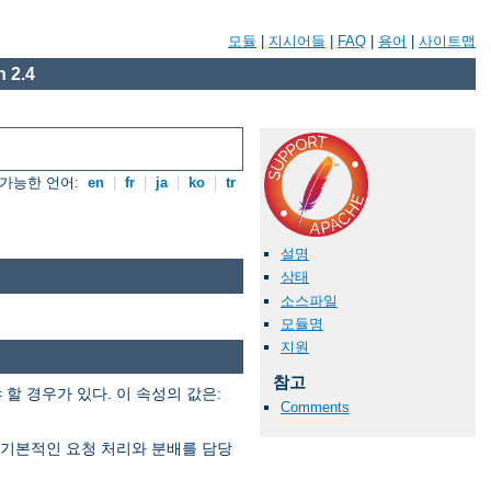
모듈
|
지시어들
|
FAQ
|
용어
|
사이트맵
 2.4
가능한 언어:
en
|
fr
|
ja
|
ko
|
tr
설명
상태
소스파일
모듈명
지원
참고
 경우가 있다. 이 속성의 값은:
Comments
은 기본적인 요청 처리와 분배를 담당